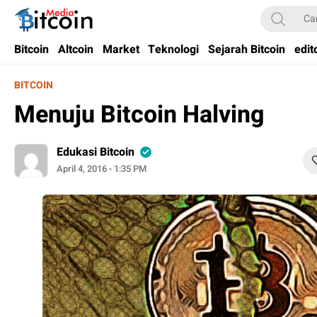
Bitcoin Media Indonesia
Media Bitcoin dan Cryptocurrency, dan Blockchain di Indonesia
Bitcoin
Altcoin
Market
Teknologi
Sejarah Bitcoin
edit
BITCOIN
Menuju Bitcoin Halving
Edukasi Bitcoin
April 4, 2016 - 1:35 PM