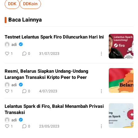
DDK
DDKoin
Baca Lainnya
Testnet Lelantus Spark Firo Diluncurkan Hari Ini
adi
1
0
31/07/2023
Resmi, Belarus Siapkan Undang-Undang
Larangan Transaksi Kripto Peer to Peer
adi
1
0
4/07/2023
Lelantus Spark di Firo, Bakal Menambah Privasi
Transaksi
adi
1
0
23/05/2023