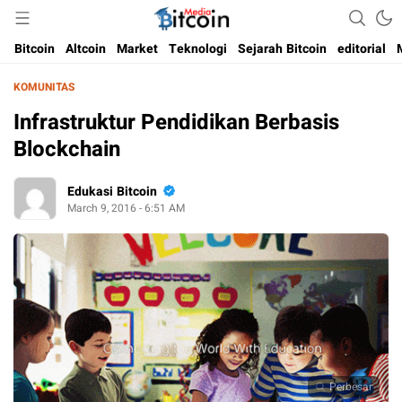
Media Bitcoin dan Cryptocurrency, dan Blockchain di Indonesia
Bitcoin Media Indonesia
Bitcoin
Altcoin
Market
Teknologi
Sejarah Bitcoin
editorial
KOMUNITAS
Infrastruktur Pendidikan Berbasis
Blockchain
Edukasi Bitcoin
March 9, 2016 - 6:51 AM
Perbesar