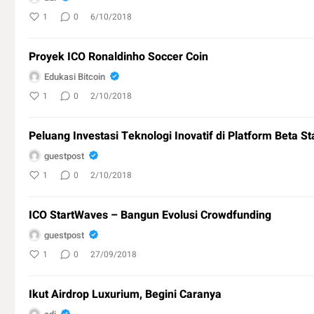
1
0
6/10/2018
Proyek ICO Ronaldinho Soccer Coin
Edukasi Bitcoin
1
0
2/10/2018
Peluang Investasi Teknologi Inovatif di Platform Beta S
guestpost
1
0
2/10/2018
ICO StartWaves – Bangun Evolusi Crowdfunding
guestpost
1
0
27/09/2018
Ikut Airdrop Luxurium, Begini Caranya