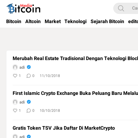
Bitcoin Media Indonesia
Media Bitcoin dan Cryptocurrency, dan Blockchain di Indonesia
Bitcoin
Altcoin
Market
Teknologi
Sejarah Bitcoin
edit
Merubah Real Estate Tradisional Dengan Teknologi Bloc
adi
1
0
11/10/2018
First Islamic Crypto Exchange Buka Peluang Baru Melalu
adi
1
0
10/10/2018
Gratis Token TSV Jika Daftar Di MarketCrypto
adi