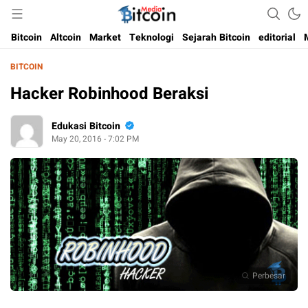
Media Bitcoin dan Cryptocurrency, dan Blockchain di Indonesia
Bitcoin Media Indonesia
Bitcoin
Altcoin
Market
Teknologi
Sejarah Bitcoin
editorial
BITCOIN
Hacker Robinhood Beraksi
Edukasi Bitcoin
May 20, 2016 - 7:02 PM
Perbesar