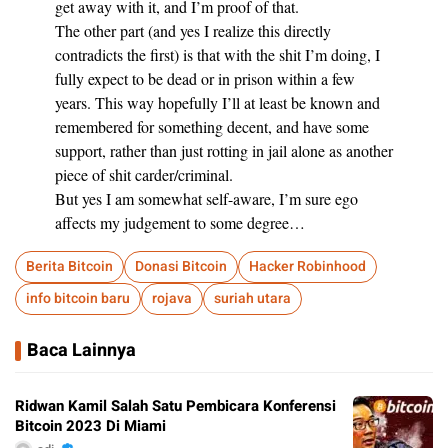
get away with it, and I’m proof of that.
The other part (and yes I realize this directly
contradicts the first) is that with the shit I’m doing, I
fully expect to be dead or in prison within a few
years. This way hopefully I’ll at least be known and
remembered for something decent, and have some
support, rather than just rotting in jail alone as another
piece of shit carder/criminal.
But yes I am somewhat self-aware, I’m sure ego
affects my judgement to some degree…
Berita Bitcoin
Donasi Bitcoin
Hacker Robinhood
info bitcoin baru
rojava
suriah utara
Baca Lainnya
Ridwan Kamil Salah Satu Pembicara Konferensi
Bitcoin 2023 Di Miami