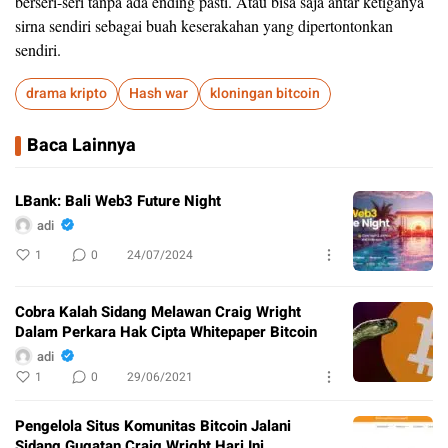
berseri-seri tanpa ada ending pasti. Atau bisa saja antar ketiganya
sirna sendiri sebagai buah keserakahan yang dipertontonkan
sendiri.
drama kripto
Hash war
kloningan bitcoin
Baca Lainnya
LBank: Bali Web3 Future Night
adi
1
0
24/07/2024
Cobra Kalah Sidang Melawan Craig Wright
Dalam Perkara Hak Cipta Whitepaper Bitcoin
adi
1
0
29/06/2021
Pengelola Situs Komunitas Bitcoin Jalani
Sidang Gugatan Craig Wright Hari Ini