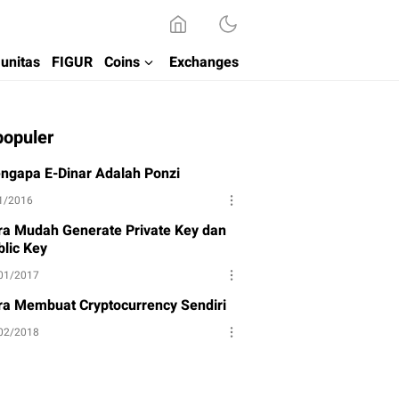
unitas
FIGUR
Coins
Exchanges
populer
ngapa E-Dinar Adalah Ponzi
1/2016
ra Mudah Generate Private Key dan
blic Key
01/2017
ra Membuat Cryptocurrency Sendiri
02/2018