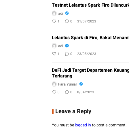
Testnet Lelantus Spark Firo Diluncurk
adi
1
0
31/07/2023
Lelantus Spark di Firo, Bakal Menam
adi
1
0
23/05/2023
DeFi Jadi Target Departemen Keuang
Terlarang
Fara Yuniar
0
0
8/04/2023
Leave a Reply
You must be
logged in
to post a comment.