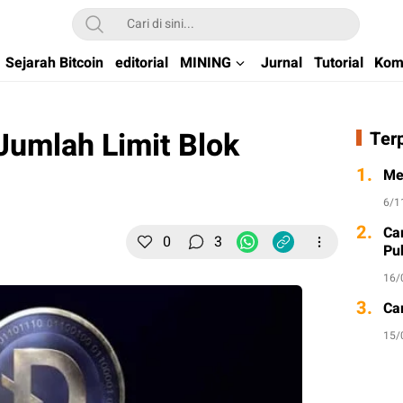
kchain di Indonesia
Sejarah Bitcoin
editorial
MINING
Jurnal
Tutorial
Kom
umlah Limit Blok
Ter
1.
Me
6/1
2.
Ca
0
3
Pu
16/
3.
Ca
15/