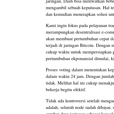
jaringan, Dash bisa melewatkan beb
mengambil sebuah keputusan. Hal ter
dan kemudian menerapkan solusi unt
Kami ingin fokus pada pelayanan tran
merampungkan desentralisasi e-comm
akan membuat pertumbuhan cepat dan
terjadi di jaringan Bitcoin. Denga
cukup waktu untuk mempersiapkan pi
pertumbuhan ekponansial dimulai, ki
Proses voting dalam menentukan kep
dalam waktu 24 jam. Dengan jumlah
tidak. Melihat hal ini cukup menakj
bekerja begitu efektif.
Tidak ada kontroversi setelah mengam
adalah, seluruh node sudah dibayar,
sumber daya jaringan sebagai konsek