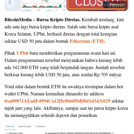
Perbesar
BitcoinMedia – Bursa Kripto Diretas.
Kembali terulang, kini
ada satu lagi bursa kripto diretas. Salah satu bursa kripto asal
Korea Selatan, UPbit, berhasil diretas dengan total kerugian
Ethereum (ETH)
sekitar USD 50 juta dalam bentuk
.
UPbit
Pihak
baru memberikan pengumuman resmi hari ini.
Dalam pengumuman tersebut menyatakan bahwa kurang lebih
ada 342.000 ETH yang telah berpindah tangan. Jumlah tersebut
berkisar kurang lebih USD 50 juta, atau senilai Rp 705 milyar.
Total nilai dalam bentuk ETH itu awalnya tersimpan dalam hot
wallet UPbit. Namun kemudian ditransfer ke address
0xa09871AEadF4994Ca12f5c0b6056BBd1d343c029
sekitar
tujuh jam yang lalu. Akibatnya, sampai saat ini pursa kripto korea
itu menangguhkan seluruh deposit dan penarikan.