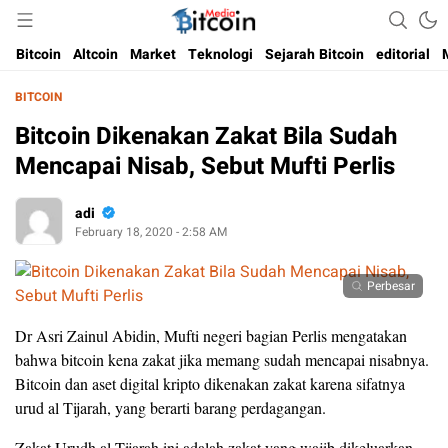
Media Bitcoin dan Cryptocurrency, dan Blockchain di Indonesia
Bitcoin Media Indonesia
Bitcoin
Altcoin
Market
Teknologi
Sejarah Bitcoin
editorial
BITCOIN
Bitcoin Dikenakan Zakat Bila Sudah
Mencapai Nisab, Sebut Mufti Perlis
adi
February 18, 2020 - 2:58 AM
Perbesar
Dr Asri Zainul Abidin, Mufti negeri bagian Perlis mengatakan
bahwa bitcoin kena zakat jika memang sudah mencapai nisabnya.
Bitcoin dan aset digital kripto dikenakan zakat karena sifatnya
urud al Tijarah, yang berarti barang perdagangan.
Zakat Urudh al-Tijarah ini adalah zakat yang wajib dikeluarkan