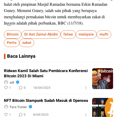
halal oleh pimpinan Masjid Ramadan bernama Erkin Ramadan
Guney. Menurut Guney, salah satu pihak yang berupaya
menghalangi pemakaian bitcoin untuk membayarkan zakat di
Inggris adalah pihak perbankan, BBC (11/7/18).
Bitcoin
Dr Asri Zainul Abidin
fatwa
malaysia
mufti
Perlis
zakat
Baca Lainnya
Ridwan Kamil Salah Satu Pembicara Konferensi
Bitcoin 2023 Di Miami
adi
1
0
18/04/2023
NFT Bitcoin Stampunk Sudah Masuk di Opensea
Fara Yuniar
1
0
8/04/2023