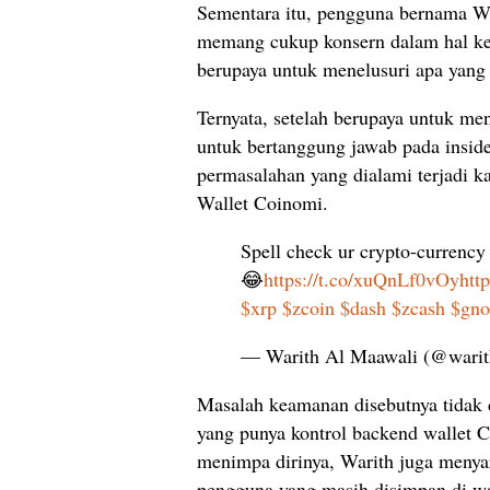
Sementara itu, pengguna bernama Wa
memang cukup konsern dalam hal kea
berupaya untuk menelusuri apa yang 
Ternyata, setelah berupaya untuk m
untuk bertanggung jawab pada insid
permasalahan yang dialami terjadi k
Wallet Coinomi.
Spell check ur crypto-currency
😂
https://t.co/xuQnLf0vOy
htt
$xrp
$zcoin
$dash
$zcash
$gno
— Warith Al Maawali (@wari
Masalah keamanan disebutnya tidak da
yang punya kontrol backend wallet C
menimpa dirinya, Warith juga menyar
pengguna yang masih disimpan di wa