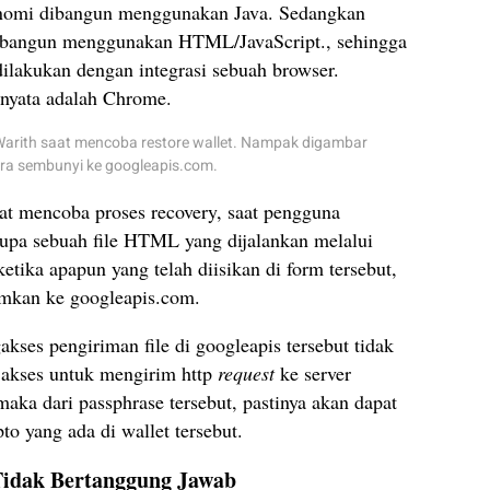
oinomi dibangun menggunakan Java. Sedangkan
 dibangun menggunakan HTML/JavaScript., sehingga
 dilakukan dengan integrasi sebuah browser.
rnyata adalah Chrome.
 Warith saat mencoba restore wallet. Nampak digambar
ara sembunyi ke googleapis.com.
aat mencoba proses recovery, saat pengguna
rupa sebuah file HTML yang dijalankan melalui
tika apapun yang telah diisikan di form tersebut,
imkan ke googleapis.com.
akses pengiriman file di googleapis tersebut tidak
 akses untuk mengirim http
request
ke server
maka dari passphrase tersebut, pastinya akan dapat
o yang ada di wallet tersebut.
Tidak Bertanggung Jawab