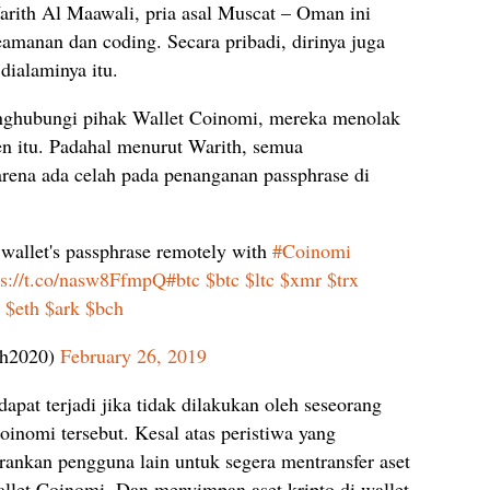
rith Al Maawali, pria asal Muscat – Oman ini
manan dan coding. Secara pribadi, dirinya juga
dialaminya itu.
enghubungi pihak Wallet Coinomi, mereka menolak
en itu. Padahal menurut Warith, semua
arena ada celah pada penanganan passphrase di
 wallet's passphrase remotely with
#Coinomi
ps://t.co/nasw8FfmpQ
#btc
$btc
$ltc
$xmr
$trx
$eth
$ark
$bch
th2020)
February 26, 2019
pat terjadi jika tidak dilakukan oleh seseorang
oinomi tersebut. Kesal atas peristiwa yang
ankan pengguna lain untuk segera mentransfer aset
llet Coinomi. Dan menyimpan aset kripto di wallet