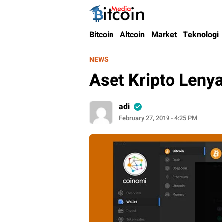
Bitcoin Media Indonesia
Media Bitcoin dan Cryptocurrency, dan Bloc
Bitcoin
Altcoin
Market
Teknologi
NEWS
Aset Kripto Leny
adi
February 27, 2019 - 4:25 PM