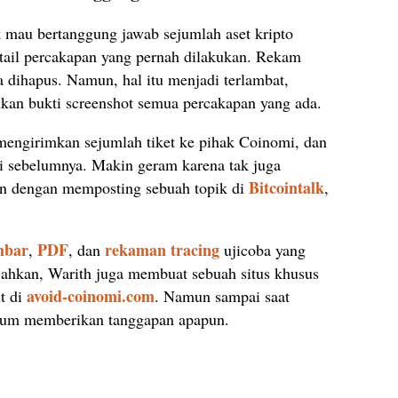
k mau bertanggung jawab sejumlah aset kripto
etail percakapan yang pernah dilakukan. Rekam
a dihapus. Namun, hal itu menjadi terlambat,
an bukti screenshot semua percakapan yang ada.
t mengirimkan sejumlah tiket ke pihak Coinomi, dan
i sebelumnya. Makin geram karena tak juga
Bitcointalk
an dengan memposting sebuah topik di
,
mbar
PDF
rekaman tracing
,
, dan
ujicoba yang
Bahkan, Warith juga membuat sebuah situs khusus
avoid-coinomi.com
t di
. Namun sampai saat
belum memberikan tanggapan apapun.