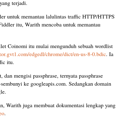
ang terjadi.
er untuk memantau lalulintas traffic HTTP/HTTPS
 Fiddler itu, Warith mencoba untuk memantau
wallet Coinomi itu mulai mengunduh sebuah wordlist
ector.gvt1.com/edgedl/chrome/dict/en-us-8-0.bdic
. Ia
ic itu.
, dan mengisi passphrase, ternyata passphrase
i-sembunyi ke googleapis.com. Sedangkan domain
le.
an, Warith juga membuat dokumentasi lengkap yang
eo
.