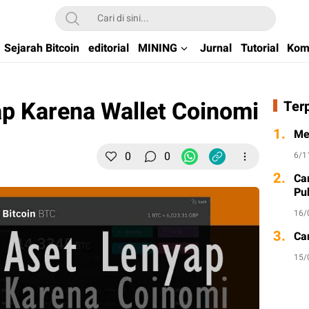
kchain di Indonesia
Sejarah Bitcoin
editorial
MINING
Jurnal
Tutorial
Kom
ap Karena Wallet Coinomi
Ter
1.
Me
0
0
6/1
2.
Ca
Pu
16/
3.
Ca
15/