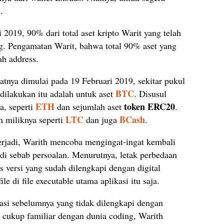
.
2019, 90% dari total aset kripto Warit yang telah
ng. Pengamatan Warit, bahwa total 90% aset yang
ah address.
hatnya dimulai pada 19 Februari 2019, sekitar pukul
BTC
dilakukan itu adalah untuk aset
. Disusul
ETH
token ERC20
a, seperti
dan sejumlah aset
.
LTC
BCash
n miliknya seperti
dan juga
.
erjadi, Warith mencoba mengingat-ingat kembali
di sebab persoalan. Menurutnya, letak perbedaan
is versi yang sudah dilengkapi dengan digital
le di file executable utama aplikasi itu saja.
asi sebelumnya yang tidak dilengkapi dengan
a cukup familiar dengan dunia coding, Warith