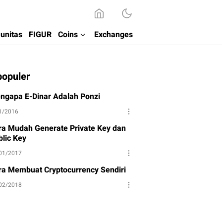
unitas
FIGUR
Coins
Exchanges
populer
ngapa E-Dinar Adalah Ponzi
1/2016
ra Mudah Generate Private Key dan
blic Key
01/2017
ra Membuat Cryptocurrency Sendiri
02/2018