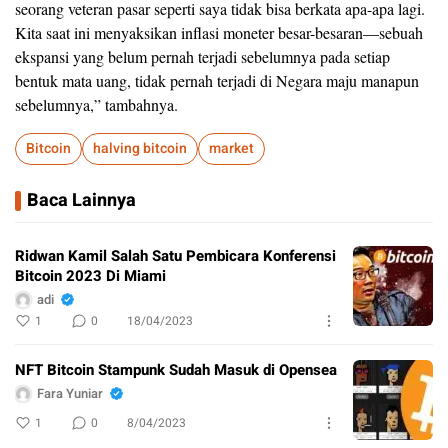
seorang veteran pasar seperti saya tidak bisa berkata apa-apa lagi.
Kita saat ini menyaksikan inflasi moneter besar-besaran—sebuah
ekspansi yang belum pernah terjadi sebelumnya pada setiap
bentuk mata uang, tidak pernah terjadi di Negara maju manapun
sebelumnya,” tambahnya.
Bitcoin
halving bitcoin
market
Baca Lainnya
Ridwan Kamil Salah Satu Pembicara Konferensi
Bitcoin 2023 Di Miami
adi
1
0
18/04/2023
NFT Bitcoin Stampunk Sudah Masuk di Opensea
Fara Yuniar
1
0
8/04/2023