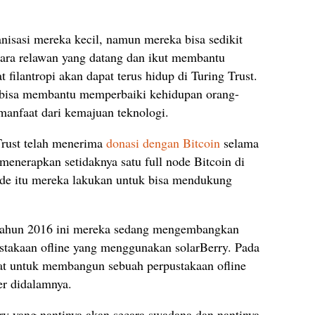
nisasi mereka kecil, namun mereka bisa sedikit
ara relawan yang datang dan ikut membantu
ilantropi akan dapat terus hidup di Turing Trust.
s bisa membantu memperbaiki kehidupan orang-
anfaat dari kemajuan teknologi.
Trust telah menerima
donasi dengan Bitcoin
selama
n menerapkan setidaknya satu full node Bitcoin di
de itu mereka lakukan untuk bisa mendukung
 tahun 2016 ini mereka sedang mengembangkan
takaan ofline yang menggunakan solarBerry. Pada
iat untuk membangun sebuah perpustakaan ofline
er didalamnya.
ry yang nantinya akan secara swadana dan nantinya