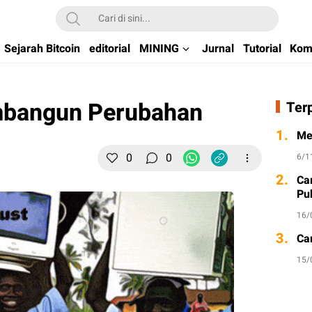
kchain di Indonesia
Sejarah Bitcoin
editorial
MINING
Jurnal
Tutorial
Kom
mbangun Perubahan
Ter
1.
Me
0
0
6/1
2.
Ca
Pu
16/
3.
Ca
15/