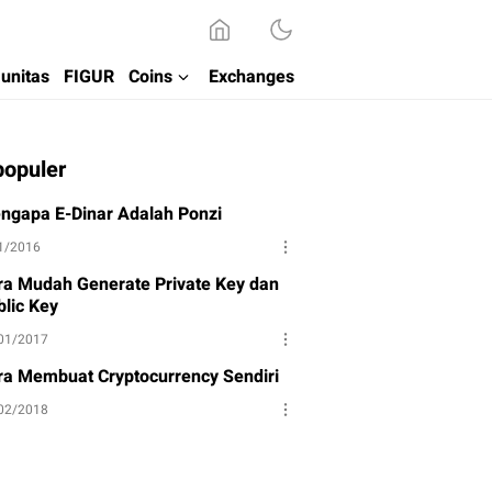
unitas
FIGUR
Coins
Exchanges
populer
ngapa E-Dinar Adalah Ponzi
1/2016
ra Mudah Generate Private Key dan
blic Key
01/2017
ra Membuat Cryptocurrency Sendiri
02/2018