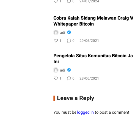
1
0
24/07/2024
Cobra Kalah Sidang Melawan Craig W
Whitepaper Bitcoin
adi
1
0
29/06/2021
Pengelola Situs Komunitas Bitcoin Ja
Ini
adi
1
0
28/06/2021
Leave a Reply
You must be
logged in
to post a comment.