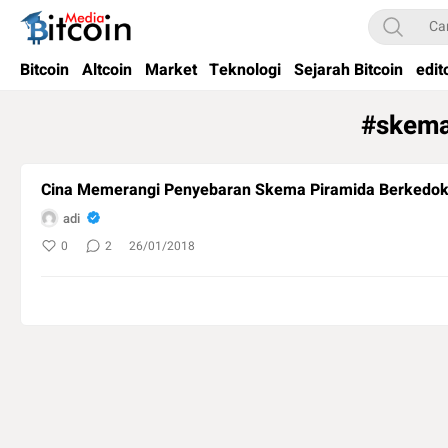
Bitcoin Media Indonesia
Media Bitcoin dan Cryptocurrency, dan Blockchain di Indonesia
Bitcoin
Altcoin
Market
Teknologi
Sejarah Bitcoin
edit
#skema
Cina Memerangi Penyebaran Skema Piramida Berkedok
adi
0
2
26/01/2018