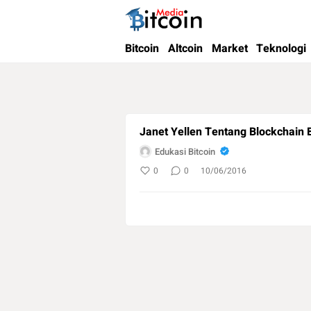
Bitcoin Media Indonesia
Media Bitcoin dan Cryptocurrency, dan Bloc
Bitcoin
Altcoin
Market
Teknologi
Janet Yellen Tentang Blockchain B
Edukasi Bitcoin
0
0
10/06/2016