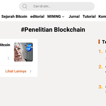
kchain di Indonesia
Sejarah Bitcoin
editorial
MINING
Jurnal
Tutorial
Kom
#Penelitian Blockchain
T
itcoin
1.
2.
Lihat Lainnya
3.