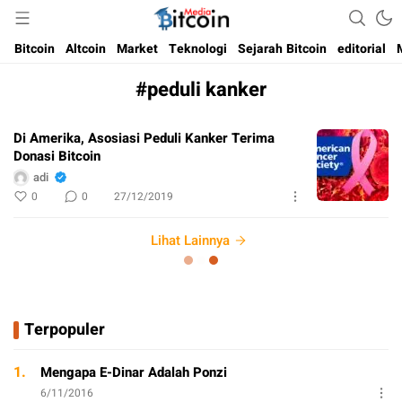
Media Bitcoin dan Cryptocurrency, dan Blockchain di Indonesia
Bitcoin Media Indonesia
Bitcoin
Altcoin
Market
Teknologi
Sejarah Bitcoin
editorial
#peduli kanker
Di Amerika, Asosiasi Peduli Kanker Terima
Donasi Bitcoin
adi
0
0
27/12/2019
Lihat Lainnya
Terpopuler
1.
Mengapa E-Dinar Adalah Ponzi
6/11/2016