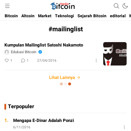
Media Bitcoin dan Cryptocurrency, dan Blockchain di Indonesia
Bitcoin Media Indonesia
Bitcoin
Altcoin
Market
Teknologi
Sejarah Bitcoin
editorial
#mailinglist
Kumpulan Mailinglist Satoshi Nakamoto
Edukasi Bitcoin
1
1
27/04/2016
Lihat Lainnya
Terpopuler
1.
Mengapa E-Dinar Adalah Ponzi
6/11/2016