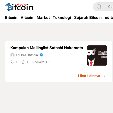
Bitcoin Media Indonesia
Media Bitcoin dan Cryptocurrency, dan Blockchain di Indonesia
Bitcoin
Altcoin
Market
Teknologi
Sejarah Bitcoin
edit
Kumpulan Mailinglist Satoshi Nakamoto
Edukasi Bitcoin
1
1
27/04/2016
Lihat Lainnya