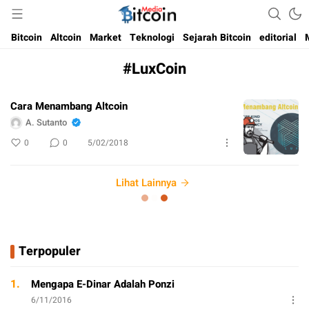
Media Bitcoin dan Cryptocurrency, dan Blockchain di Indonesia
Bitcoin Media Indonesia
Bitcoin
Altcoin
Market
Teknologi
Sejarah Bitcoin
editorial
#LuxCoin
Cara Menambang Altcoin
A. Sutanto
0
0
5/02/2018
Lihat Lainnya
Terpopuler
1.
Mengapa E-Dinar Adalah Ponzi
6/11/2016