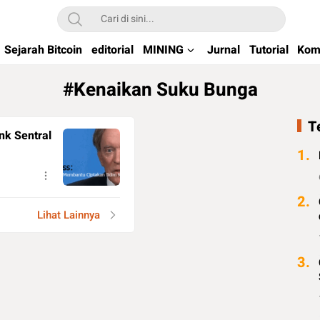
kchain di Indonesia
Sejarah Bitcoin
editorial
MINING
Jurnal
Tutorial
Kom
#Kenaikan Suku Bunga
T
nk Sentral
1.
2.
Lihat Lainnya
3.