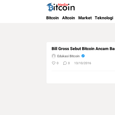
Bitcoin Media Indonesia
Media Bitcoin dan Cryptocurrency, dan Bloc
Bitcoin
Altcoin
Market
Teknologi
Bill Gross Sebut Bitcoin Ancam Ba
Edukasi Bitcoin
0
0
13/10/2016