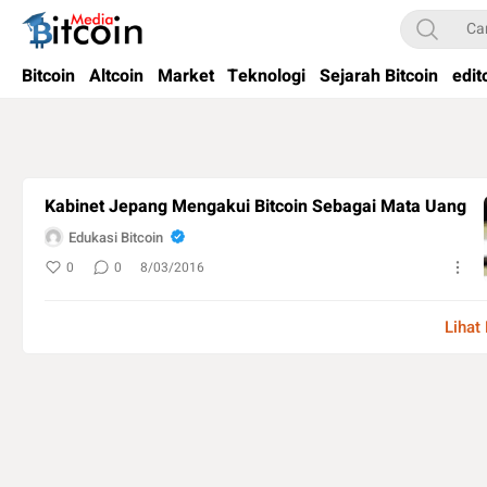
Bitcoin Media Indonesia
Media Bitcoin dan Cryptocurrency, dan Blockchain di Indonesia
Bitcoin
Altcoin
Market
Teknologi
Sejarah Bitcoin
edit
Kabinet Jepang Mengakui Bitcoin Sebagai Mata Uang
Edukasi Bitcoin
0
0
8/03/2016
Lihat