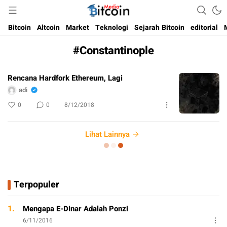
Media Bitcoin dan Cryptocurrency, dan Blockchain di Indonesia
Bitcoin Media Indonesia
Bitcoin
Altcoin
Market
Teknologi
Sejarah Bitcoin
editorial
#Constantinople
Rencana Hardfork Ethereum, Lagi
adi
0
0
8/12/2018
Lihat Lainnya
Terpopuler
1.
Mengapa E-Dinar Adalah Ponzi
6/11/2016