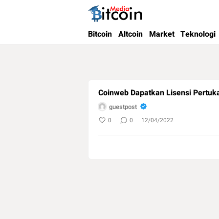
Bitcoin Media Indonesia
Media Bitcoin dan Cryptocurrency, dan Bloc
Bitcoin
Altcoin
Market
Teknologi
Coinweb Dapatkan Lisensi Pertukar
guestpost
0
0
12/04/2022