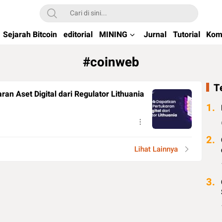
kchain di Indonesia
Sejarah Bitcoin
editorial
MINING
Jurnal
Tutorial
Kom
#coinweb
T
an Aset Digital dari Regulator Lithuania
1.
2.
Lihat Lainnya
3.