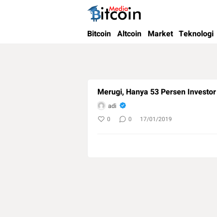
Bitcoin Media Indonesia
Media Bitcoin dan Cryptocurrency, dan Bloc
Bitcoin
Altcoin
Market
Teknologi
Merugi, Hanya 53 Persen Investo
adi
0
0
17/01/2019