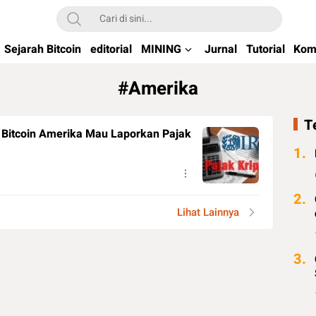
kchain di Indonesia
Sejarah Bitcoin
editorial
MINING
Jurnal
Tutorial
Kom
#Amerika
T
r Bitcoin Amerika Mau Laporkan Pajak
1.
2.
Lihat Lainnya
3.