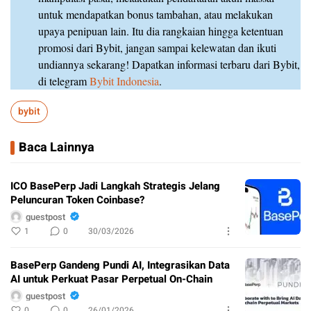
untuk mendapatkan bonus tambahan, atau melakukan
upaya penipuan lain. Itu dia rangkaian hingga ketentuan
promosi dari Bybit, jangan sampai kelewatan dan ikuti
undiannya sekarang! Dapatkan informasi terbaru dari Bybit,
di telegram
Bybit Indonesia
.
bybit
Baca Lainnya
ICO BasePerp Jadi Langkah Strategis Jelang
Peluncuran Token Coinbase?
guestpost
1
0
30/03/2026
BasePerp Gandeng Pundi AI, Integrasikan Data
AI untuk Perkuat Pasar Perpetual On-Chain
guestpost
0
0
26/01/2026