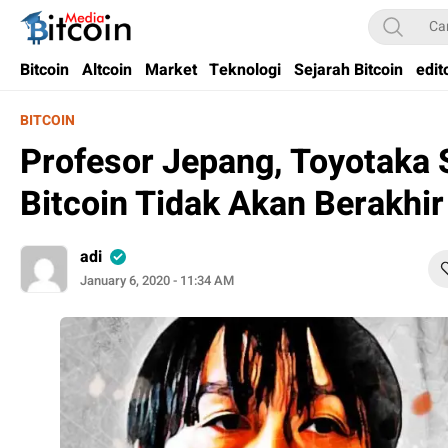
Bitcoin Media Indonesia
Media Bitcoin dan Cryptocurrency, dan Blockchain di Indonesia
Bitcoin
Altcoin
Market
Teknologi
Sejarah Bitcoin
edit
BITCOIN
Profesor Jepang, Toyotaka 
Bitcoin Tidak Akan Berakhir
adi
January 6, 2020 - 11:34 AM