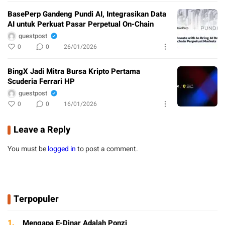
BasePerp Gandeng Pundi AI, Integrasikan Data
AI untuk Perkuat Pasar Perpetual On-Chain
guestpost
0
0
26/01/2026
BingX Jadi Mitra Bursa Kripto Pertama
Scuderia Ferrari HP
guestpost
0
0
16/01/2026
Leave a Reply
You must be
logged in
to post a comment.
Terpopuler
1.
Mengapa E-Dinar Adalah Ponzi