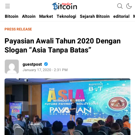
Media Bitcoin dan Cryptocurrency, dan Blockchain di Indonesia
Bitcoin Media Indonesia
Bitcoin
Altcoin
Market
Teknologi
Sejarah Bitcoin
editorial
PRESS RELEASE
Payasian Awali Tahun 2020 Dengan
Slogan “Asia Tanpa Batas”
guestpost
January 17, 2020 - 2:31 PM