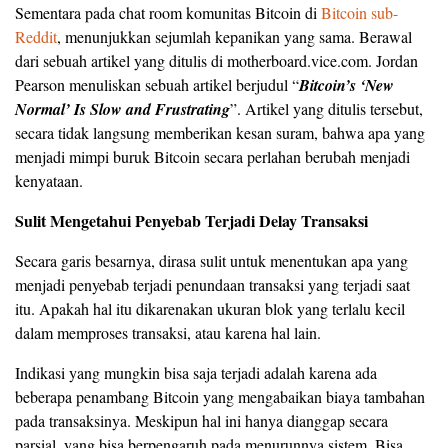
Sementara pada chat room komunitas Bitcoin di
Bitcoin sub-
Reddit
, menunjukkan sejumlah kepanikan yang sama. Berawal
dari sebuah artikel yang ditulis di motherboard.vice.com. Jordan
Pearson menuliskan sebuah artikel berjudul “
Bitcoin’s ‘New
Normal’ Is Slow and Frustrating
”. Artikel yang ditulis tersebut,
secara tidak langsung memberikan kesan suram, bahwa apa yang
menjadi mimpi buruk Bitcoin secara perlahan berubah menjadi
kenyataan.
Sulit Mengetahui Penyebab Terjadi Delay Transaksi
Secara garis besarnya, dirasa sulit untuk menentukan apa yang
menjadi penyebab terjadi penundaan transaksi yang terjadi saat
itu. Apakah hal itu dikarenakan ukuran blok yang terlalu kecil
dalam memproses transaksi, atau karena hal lain.
Indikasi yang mungkin bisa saja terjadi adalah karena ada
beberapa penambang Bitcoin yang mengabaikan biaya tambahan
pada transaksinya. Meskipun hal ini hanya dianggap secara
parsial, yang bisa berpengaruh pada menurunnya sistem. Bisa