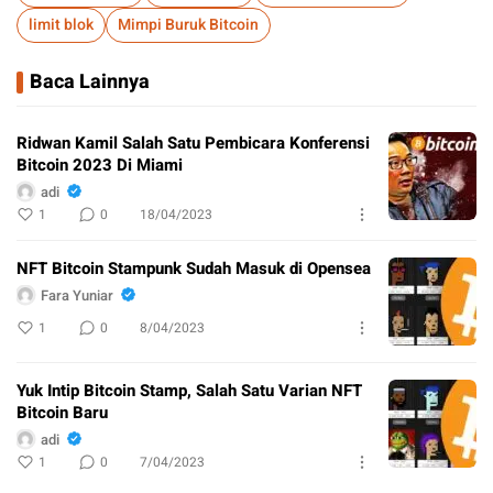
limit blok
Mimpi Buruk Bitcoin
Baca Lainnya
Ridwan Kamil Salah Satu Pembicara Konferensi
Bitcoin 2023 Di Miami
adi
1
0
18/04/2023
NFT Bitcoin Stampunk Sudah Masuk di Opensea
Fara Yuniar
1
0
8/04/2023
Yuk Intip Bitcoin Stamp, Salah Satu Varian NFT
Bitcoin Baru
adi
1
0
7/04/2023