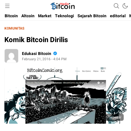
Media Bitcoin dan Cryptocurrency, dan Blockchain di Indonesia
Bitcoin Media Indonesia
Bitcoin
Altcoin
Market
Teknologi
Sejarah Bitcoin
editorial
KOMUNITAS
Komik Bitcoin Dirilis
Edukasi Bitcoin
February 21, 2016 - 4:04 PM
Perbesar