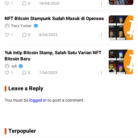
1
0
18/04/2023
NFT Bitcoin Stampunk Sudah Masuk di Opensea
Fara Yuniar
1
0
8/04/2023
Yuk Intip Bitcoin Stamp, Salah Satu Varian NFT
Bitcoin Baru
adi
1
0
7/04/2023
Leave a Reply
You must be
logged in
to post a comment.
Terpopuler