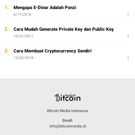
1.
Mengapa E-Dinar Adalah Ponzi
6/11/2016
2.
Cara Mudah Generate Private Key dan Public Key
16/01/2017
3.
Cara Membuat Cryptocurrency Sendiri
15/02/2018
Bitcoin Media Indonesia
Email:
info@bitcoinmedia.id