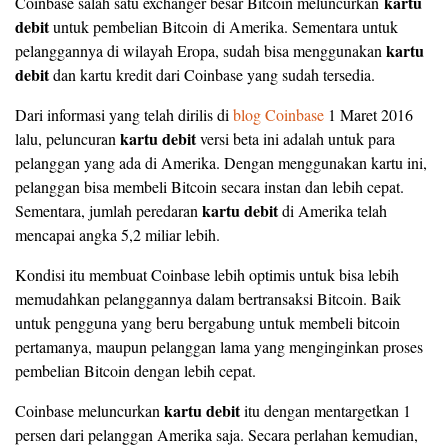
kartu
Coinbase salah satu exchanger besar Bitcoin meluncurkan
debit
untuk pembelian Bitcoin di Amerika. Sementara untuk
kartu
pelanggannya di wilayah Eropa, sudah bisa menggunakan
debit
dan kartu kredit dari Coinbase yang sudah tersedia.
Dari informasi yang telah dirilis di
blog Coinbase
1 Maret 2016
kartu debit
lalu, peluncuran
versi beta ini adalah untuk para
pelanggan yang ada di Amerika. Dengan menggunakan kartu ini,
pelanggan bisa membeli Bitcoin secara instan dan lebih cepat.
kartu debit
Sementara, jumlah peredaran
di Amerika telah
mencapai angka 5,2 miliar lebih.
Kondisi itu membuat Coinbase lebih optimis untuk bisa lebih
memudahkan pelanggannya dalam bertransaksi Bitcoin. Baik
untuk pengguna yang beru bergabung untuk membeli bitcoin
pertamanya, maupun pelanggan lama yang menginginkan proses
pembelian Bitcoin dengan lebih cepat.
kartu debit
Coinbase meluncurkan
itu dengan mentargetkan 1
persen dari pelanggan Amerika saja. Secara perlahan kemudian,