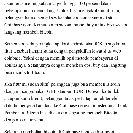
akan terus meningkatkan target hingga 100 persen dalam
beberapa bulan mendatang. Untuk bisa mengaktifkan fitur ini,
pelanggan harus mengakses kehalaman pembayaran di situs
Coinbase.com. Kemudian menekan tombol buy untuk bisa secara
langsung membeli bitcoin.
Sementara pada perangkat aplikasi android atau iOS, pengaktifan
fitur tersebut hampir sama dengan pengaktifan lewat situs web
coinbase. Yakni dengan memilih opsi metode pembayaran di
aplikasinya. Selanjutnya dengan menekan opsi buy dan langsung
bisa membeli Bitcoin.
Jika fitur ini sudah aktif, pelanggan juga bisa membeli Bitcoin
dengan menggunakan GBP ataupun EUR. Dengan kartu debit
ataupun kartu kredit, pelanggan tidak perlu lagi untuk terlebih
dahulu menyetorkan dana ke Coinbase dengan transfer antar bank.
Pembelian Bitcoin bisa dilakukan langsung membeli Bitcoin
dengan kartu tersebut.
Selain itu pembelian bitcoin di Coinbase juga telah support