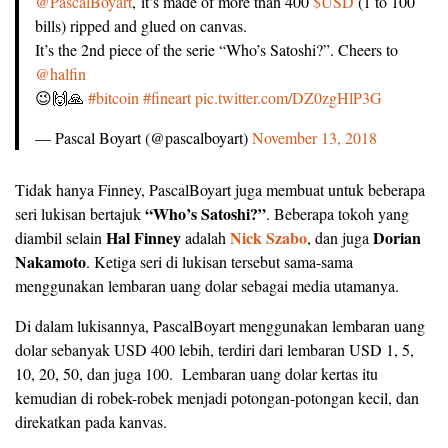
@PascalBoyart
, it’s made of more than 400
$USD
(1 to 100
bills) ripped and glued on canvas.
It’s the 2nd piece of the serie “Who’s Satoshi?”. Cheers to
@halfin
😉🙌🙏
#bitcoin
#fineart
pic.twitter.com/DZ0zgHlP3G
— Pascal Boyart (@pascalboyart)
November 13, 2018
Tidak hanya Finney, PascalBoyart juga membuat untuk beberapa
“Who’s Satoshi?”
seri lukisan bertajuk
. Beberapa tokoh yang
Hal Finney
Nick Szabo
Dorian
diambil selain
adalah
, dan juga
Nakamoto
. Ketiga seri di lukisan tersebut sama-sama
menggunakan lembaran uang dolar sebagai media utamanya.
Di dalam lukisannya, PascalBoyart menggunakan lembaran uang
dolar sebanyak USD 400 lebih, terdiri dari lembaran USD 1, 5,
10, 20, 50, dan juga 100. Lembaran uang dolar kertas itu
kemudian di robek-robek menjadi potongan-potongan kecil, dan
direkatkan pada kanvas.