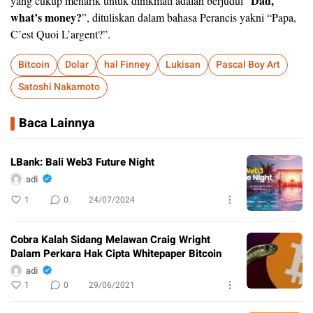
Dad,
yang cukup menarik untuk dinikmati adalah berjudul “
what’s money?
”, dituliskan dalam bahasa Perancis yakni “Papa,
C’est Quoi L’argent?”.
Bitcoin
Dolar
hal Finney
Lukisan
Pascal Boy Art
Satoshi Nakamoto
Baca Lainnya
LBank: Bali Web3 Future Night
adi
1
0
24/07/2024
Cobra Kalah Sidang Melawan Craig Wright
Dalam Perkara Hak Cipta Whitepaper Bitcoin
adi
1
0
29/06/2021