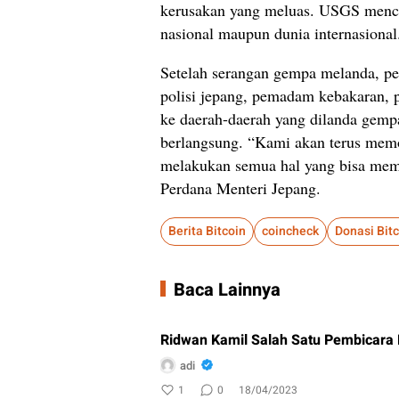
kerusakan yang meluas. USGS menca
nasional maupun dunia internasional
Setelah serangan gempa melanda, pe
polisi jepang, pemadam kebakaran, p
ke daerah-daerah yang dilanda gemp
berlangsung. “Kami akan terus memo
melakukan semua hal yang bisa mema
Perdana Menteri Jepang.
Berita Bitcoin
coincheck
Donasi Bit
Baca Lainnya
Ridwan Kamil Salah Satu Pembicara K
adi
1
0
18/04/2023