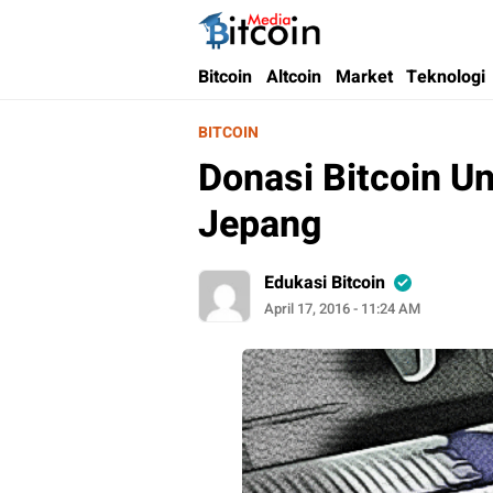
Bitcoin Media Indonesia
Media Bitcoin dan Cryptocurrency, dan Bloc
Bitcoin
Altcoin
Market
Teknologi
BITCOIN
Donasi Bitcoin U
Jepang
Edukasi Bitcoin
April 17, 2016 - 11:24 AM