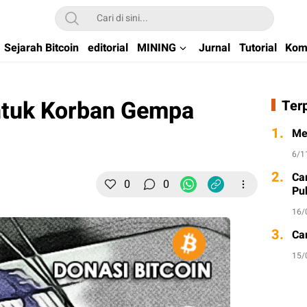
kchain di Indonesia
Sejarah Bitcoin
editorial
MINING
Jurnal
Tutorial
Kom
ntuk Korban Gempa
Ter
1.
Me
6/1
2.
Ca
0
0
Pu
16/
3.
Ca
15/