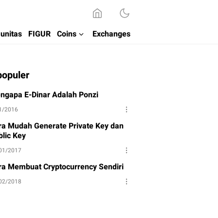
unitas
FIGUR
Coins
Exchanges
populer
ngapa E-Dinar Adalah Ponzi
1/2016
ra Mudah Generate Private Key dan
blic Key
01/2017
ra Membuat Cryptocurrency Sendiri
02/2018