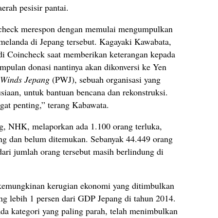
erah pesisir pantai.
incheck merespon dengan memulai mengumpulkan
melanda di Jepang tersebut. Kagayaki Kawabata,
di Coincheck saat memberikan keterangan kepada
mpulan donasi nantinya akan dikonversi ke Yen
 Winds Jepang
(PWJ), sebuah organisasi yang
iaan, untuk bantuan bencana dan rekonstruksi.
gat penting,” terang Kabawata.
ng, NHK, melaporkan ada 1.100 orang terluka,
ang dan belum ditemukan. Sebanyak 44.449 orang
dari jumlah orang tersebut masih berlindung di
 kemungkinan kerugian ekonomi yang ditimbulkan
ng lebih 1 persen dari GDP Jepang di tahun 2014.
a kategori yang paling parah, telah menimbulkan