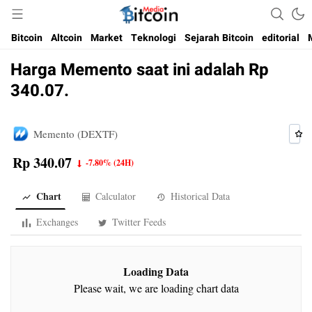
Media Bitcoin dan Cryptocurrency, dan Blockchain di Indonesia
Bitcoin Media Indonesia
Bitcoin
Altcoin
Market
Teknologi
Sejarah Bitcoin
editorial
Harga Memento saat ini adalah Rp
340.07.
Memento (DEXTF)
Rp 340.07
-7.80%
(24H)
Chart
Calculator
Historical Data
Exchanges
Twitter Feeds
Loading Data
Please wait, we are loading chart data