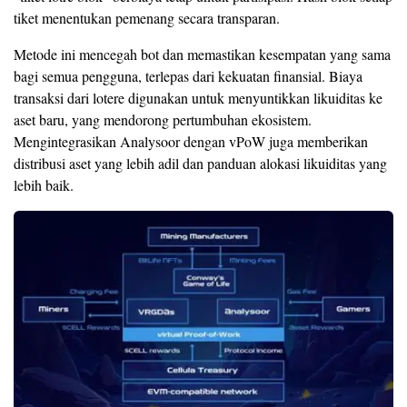
tiket menentukan pemenang secara transparan.
Metode ini mencegah bot dan memastikan kesempatan yang sama
bagi semua pengguna, terlepas dari kekuatan finansial. Biaya
transaksi dari lotere digunakan untuk menyuntikkan likuiditas ke
aset baru, yang mendorong pertumbuhan ekosistem.
Mengintegrasikan Analysoor dengan vPoW juga memberikan
distribusi aset yang lebih adil dan panduan alokasi likuiditas yang
lebih baik.