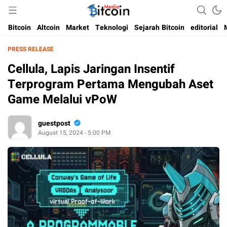
Media Bitcoin dan Cryptocurrency, dan Blockchain di Indonesia
Bitcoin Media Indonesia
Bitcoin
Altcoin
Market
Teknologi
Sejarah Bitcoin
editorial
PRESS RELEASE
Cellula, Lapis Jaringan Insentif
Terprogram Pertama Mengubah Aset
Game Melalui vPoW
guestpost
August 15, 2024 - 5:00 PM