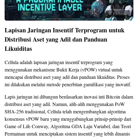
Perbesar
Lapisan Jaringan Insentif Terprogram untuk
Distribusi Aset yang Adil dan Panduan
Likuiditas
Cellula adalah lapisan jaringan insentif terprogram yang
menggunakan mekanisme Bukti Kerja (vPOW) virtual untuk
mencapai distribusi aset yang adil dan panduan likuiditas. Proses
ini dilakukan melalui metode penerbitan gamifikasi yang inovatif.
Lapis jaringan ini dibangun berdasarkan inovasi inti Bitcoin dalam
distribusi aset yang adil. Namun, alih-alih menggunakan PoW
SHA-256 tradisional, Cellula telah mengembangkan algoritma
konsensus vPOW baru yang menggabungkan prinsip-prinsip dari
Game of Life Conway, Algoritma GDA Laju Variabel, dan Teori
Permainan untuk menciptakan sistem insentif yang lebih dinamis