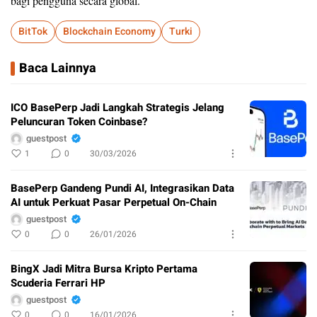
bagi pengguna secara global.
BitTok
Blockchain Economy
Turki
Baca Lainnya
ICO BasePerp Jadi Langkah Strategis Jelang
Peluncuran Token Coinbase?
guestpost
1
0
30/03/2026
BasePerp Gandeng Pundi AI, Integrasikan Data
AI untuk Perkuat Pasar Perpetual On-Chain
guestpost
0
0
26/01/2026
BingX Jadi Mitra Bursa Kripto Pertama
Scuderia Ferrari HP
guestpost
0
0
16/01/2026