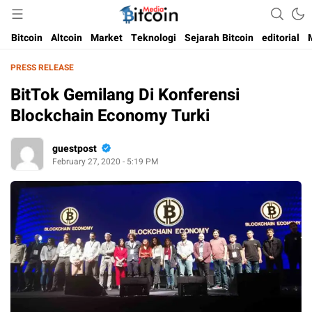
Media Bitcoin dan Cryptocurrency, dan Blockchain di Indonesia
Bitcoin Media Indonesia
Bitcoin
Altcoin
Market
Teknologi
Sejarah Bitcoin
editorial
PRESS RELEASE
BitTok Gemilang Di Konferensi
Blockchain Economy Turki
guestpost
February 27, 2020 - 5:19 PM