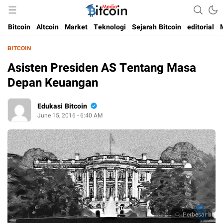
Media Bitcoin dan Cryptocurrency, dan Blockchain di Indonesia
Bitcoin Media Indonesia
Bitcoin
Altcoin
Market
Teknologi
Sejarah Bitcoin
editorial
BITCOIN
Asisten Presiden AS Tentang Masa
Depan Keuangan
Edukasi Bitcoin
June 15, 2016 - 6:40 AM
Perbesar