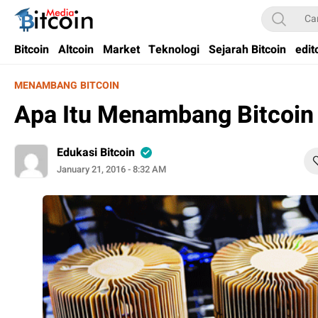
Bitcoin Media Indonesia
Media Bitcoin dan Cryptocurrency, dan Blockchain di Indonesia
Bitcoin
Altcoin
Market
Teknologi
Sejarah Bitcoin
edit
MENAMBANG BITCOIN
Apa Itu Menambang Bitcoin
Edukasi Bitcoin
January 21, 2016 - 8:32 AM