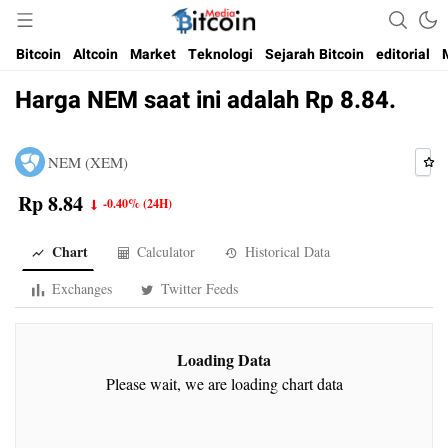
Media Bitcoin dan Cryptocurrency, dan Blockchain di Indonesia
Bitcoin Media Indonesia
Bitcoin
Altcoin
Market
Teknologi
Sejarah Bitcoin
editorial
Harga NEM saat ini adalah Rp 8.84.
NEM (XEM)
Rp 8.84
-0.40%
(24H)
Chart
Calculator
Historical Data
Exchanges
Twitter Feeds
Loading Data
Please wait, we are loading chart data