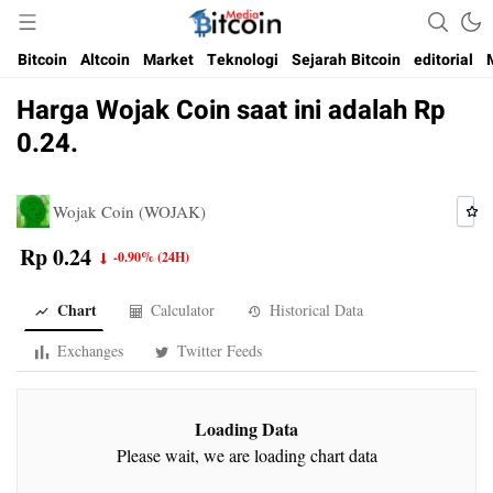
Media Bitcoin dan Cryptocurrency, dan Blockchain di Indonesia
Bitcoin Media Indonesia
Bitcoin
Altcoin
Market
Teknologi
Sejarah Bitcoin
editorial
Harga Wojak Coin saat ini adalah Rp
0.24.
Wojak Coin (WOJAK)
Rp 0.24
-0.90%
(24H)
Chart
Calculator
Historical Data
Exchanges
Twitter Feeds
Loading Data
Please wait, we are loading chart data