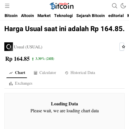
Media Bitcoin dan Cryptocurrency, dan Blockchain di Indonesia
Bitcoin Media Indonesia
Bitcoin
Altcoin
Market
Teknologi
Sejarah Bitcoin
editorial
Harga Usual saat ini adalah Rp 164.85.
Usual (USUAL)
Rp 164.85
3.30%
(24H)
Chart
Calculator
Historical Data
Exchanges
Loading Data
Please wait, we are loading chart data