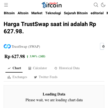
Media Bitcoin dan Cryptocurrency, dan Blockchain di Indonesia
Bitcoin Media Indonesia
Bitcoin
Altcoin
Market
Teknologi
Sejarah Bitcoin
editorial
Harga TrustSwap saat ini adalah Rp
627.98.
TrustSwap (SWAP)
Rp 627.98
3.90%
(24H)
Chart
Calculator
Historical Data
Exchanges
Twitter Feeds
Loading Data
Please wait, we are loading chart data