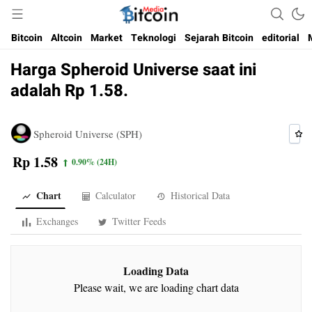
Media Bitcoin dan Cryptocurrency, dan Blockchain di Indonesia
Bitcoin Media Indonesia
Bitcoin
Altcoin
Market
Teknologi
Sejarah Bitcoin
editorial
Harga Spheroid Universe saat ini
adalah Rp 1.58.
Spheroid Universe (SPH)
Rp 1.58
0.90%
(24H)
Chart
Calculator
Historical Data
Exchanges
Twitter Feeds
Loading Data
Please wait, we are loading chart data