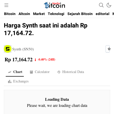
Media Bitcoin dan Cryptocurrency, dan Blockchain di Indonesia
Bitcoin Media Indonesia
Bitcoin
Altcoin
Market
Teknologi
Sejarah Bitcoin
editorial
Harga Synth saat ini adalah Rp
17,164.72.
Synth (SN50)
Rp 17,164.72
-0.40%
(24H)
Chart
Calculator
Historical Data
Exchanges
Loading Data
Please wait, we are loading chart data