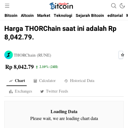
Media Bitcoin dan Cryptocurrency, dan Blockchain di Indonesia
Bitcoin Media Indonesia
Bitcoin
Altcoin
Market
Teknologi
Sejarah Bitcoin
editorial
Harga THORChain saat ini adalah Rp
8,042.79.
THORChain (RUNE)
Rp 8,042.79
2.10%
(24H)
Chart
Calculator
Historical Data
Exchanges
Twitter Feeds
Loading Data
Please wait, we are loading chart data