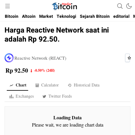
Media Bitcoin dan Cryptocurrency, dan Blockchain di Indonesia
Bitcoin Media Indonesia
Bitcoin
Altcoin
Market
Teknologi
Sejarah Bitcoin
editorial
Harga Reactive Network saat ini
adalah Rp 92.50.
Reactive Network (REACT)
Rp 92.50
-0.50%
(24H)
Chart
Calculator
Historical Data
Exchanges
Twitter Feeds
Loading Data
Please wait, we are loading chart data