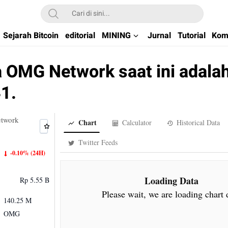
kchain di Indonesia
Sejarah Bitcoin
editorial
MINING
Jurnal
Tutorial
Kom
 OMG Network saat ini adala
1.
twork
Chart
Calculator
Historical Data
Twitter Feeds
-0.10%
(24H)
Loading Data
Rp 5.55 B
Please wait, we are loading chart 
140.25 M
OMG