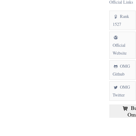
Official Links
Rank
1527
Official
Website
OMG
Github
OMG
Twitter
Bu
Omi