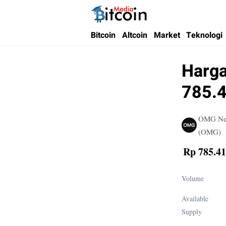
Bitcoin Media Indonesia
Media Bitcoin dan Cryptocurrency, dan Bloc
Bitcoin
Altcoin
Market
Teknologi
Harga
785.4
OMG Ne
(OMG)
Rp 785.41
Volume
Available
Supply