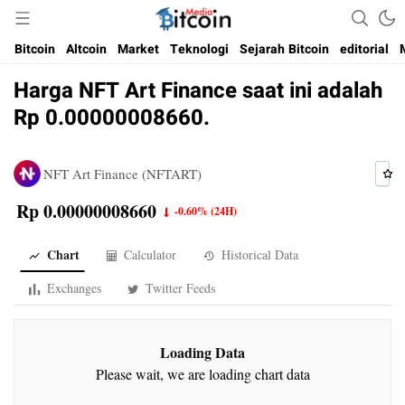
Media Bitcoin dan Cryptocurrency, dan Blockchain di Indonesia
Bitcoin Media Indonesia
Bitcoin
Altcoin
Market
Teknologi
Sejarah Bitcoin
editorial
Harga NFT Art Finance saat ini adalah
Rp 0.00000008660.
NFT Art Finance (NFTART)
Rp 0.00000008660
-0.60%
(24H)
Chart
Calculator
Historical Data
Exchanges
Twitter Feeds
Loading Data
Please wait, we are loading chart data