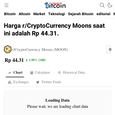
Media Bitcoin dan Cryptocurrency, dan Blockchain di Indonesia
Bitcoin Media Indonesia
Bitcoin
Altcoin
Market
Teknologi
Sejarah Bitcoin
editorial
Harga r/CryptoCurrency Moons saat
ini adalah Rp 44.31.
r/CryptoCurrency Moons (MOON)
Rp 44.31
1.90%
(24H)
Chart
Calculator
Historical Data
Exchanges
Twitter Feeds
Loading Data
Please wait, we are loading chart data