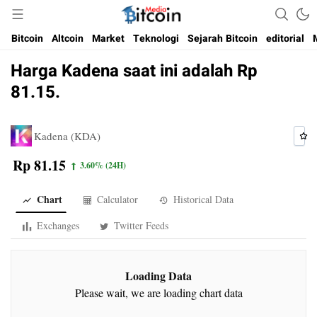
Media Bitcoin dan Cryptocurrency, dan Blockchain di Indonesia
Bitcoin Media Indonesia
Bitcoin
Altcoin
Market
Teknologi
Sejarah Bitcoin
editorial
Harga Kadena saat ini adalah Rp
81.15.
Kadena (KDA)
Rp 81.15
3.60%
(24H)
Chart
Calculator
Historical Data
Exchanges
Twitter Feeds
Loading Data
Please wait, we are loading chart data