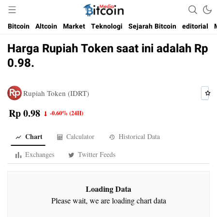
Media Bitcoin dan Cryptocurrency, dan Blockchain di Indonesia
Bitcoin Media Indonesia
Bitcoin
Altcoin
Market
Teknologi
Sejarah Bitcoin
editorial
Harga Rupiah Token saat ini adalah Rp
0.98.
Rupiah Token (IDRT)
Rp 0.98
-0.60%
(24H)
Chart
Calculator
Historical Data
Exchanges
Twitter Feeds
Loading Data
Please wait, we are loading chart data