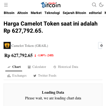
Media Bitcoin dan Cryptocurrency, dan Blockchain di Indonesia
Bitcoin Media Indonesia
Bitcoin
Altcoin
Market
Teknologi
Sejarah Bitcoin
editorial
Harga Camelot Token saat ini adalah
Rp 627,792.65.
Camelot Token (GRAIL)
Rp 627,792.65
-1.80%
(24H)
Chart
Calculator
Historical Data
Exchanges
Twitter Feeds
Loading Data
Please wait, we are loading chart data